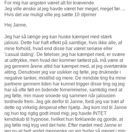
For mig har angsten været alt for krævende.
Jeg ville ønske at jeg havde været her meget, meget før. ...
Hvis det var muligt ville jeg sætte 10 stjerner
Hej Janne,
Jeg har så længe jeg kan huske kæmpet med stærk
jalousi. Dette har haft effekt på samtlige, hvis ikke alle, af
mine forhold, hvad end disse har været seriøse eller
'casual dating'. De følelser, jeg har kæmpet med, er svære
at udtrykke, men hvad der kommer tættest på, må være at
jeg gennem årene altid har kæmpet med, at jeg overtænkte
alting. Derudover jeg var usikker og følte, jeg druknede i
negative tanker, mistillid og mere. De mindste ting fra mine
partnere gennem tiden har kunnet trigger disse ting og jeg
har så ofte følt en bidende fornemmelse, samtidig med at
jeg følte, min mave snoede sig sammen når jalousien
tordnede frem. Jeg gik derfor til Janne, fordi jeg var træt af
dette og virkelig desperat efter hjælp. Jeg kom ind til Janne
og hun tog rigtig godt imod mig; jeg havde INTET
kendskab til hypnose, hvilket hun forklarede og gjorde, at
jeg følte mig tryg ved det hele. Efter mødet med Janne er
jeg nu et helt andet menneske og jeg hviler så meget i mig