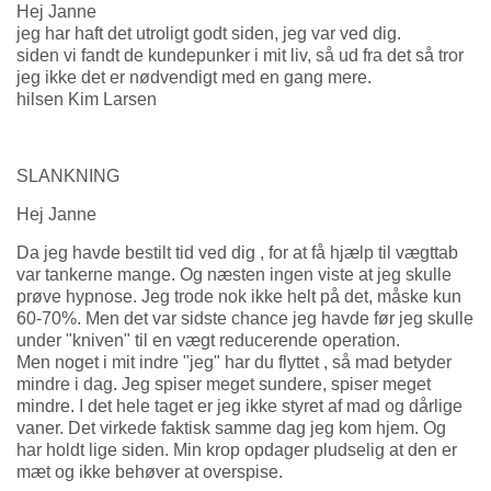
Hej Janne
jeg har haft det utroligt godt siden, jeg var ved dig.
siden vi fandt de kundepunker i mit liv, så ud fra det så tror
jeg ikke det er nødvendigt med en gang mere.
hilsen Kim Larsen
SLANKNING
Hej Janne
Da jeg havde bestilt tid ved dig , for at få hjælp til vægttab
var tankerne mange. Og næsten ingen viste at jeg skulle
prøve hypnose. Jeg trode nok ikke helt på det, måske kun
60-70%. Men det var sidste chance jeg havde før jeg skulle
under "kniven" til en vægt reducerende operation.
Men noget i mit indre "jeg" har du flyttet , så mad betyder
mindre i dag. Jeg spiser meget sundere, spiser meget
mindre. I det hele taget er jeg ikke styret af mad og dårlige
vaner. Det virkede faktisk samme dag jeg kom hjem. Og
har holdt lige siden. Min krop opdager pludselig at den er
mæt og ikke behøver at overspise.