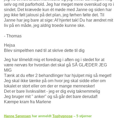
selv og mit parforhold. Jeg har meget mere overskud og ro i
sindet. Det krævede kun ét møde med Janne og siden har
jeg ikke følt jalousi på det plan, jeg førhen følte det. Til
Janne har jeg bare at sige: Af hjertet tak! Du har ændret mit
liv på en måde, jeg aldrig troede kunne ske.
- Thomas
Hejsa
Blev simpelthen nød til at skrive dette til dig
Jeg har tilmeldt mig et foredrag i aften og i stedet for at
være nervøs for hvordan det skal gå SÅ GLÆDER JEG
MIG
Tænk at du efter 2 behandlinger har hjulpet mig så meget!
Jeg skal ikke tænke på om hvor jeg skal sidde eller om
lokalet er stort eller om der er mange mennesker!
Det er bare livskvalitet - jeg er dig evig taknemmelig
Jeg bruger mit " anker" og så går det bare derudaf!
Kæmpe kram fra Marlene
Hanne Sørensen
har anmeldt
Tophypnose
– 5 stjerner