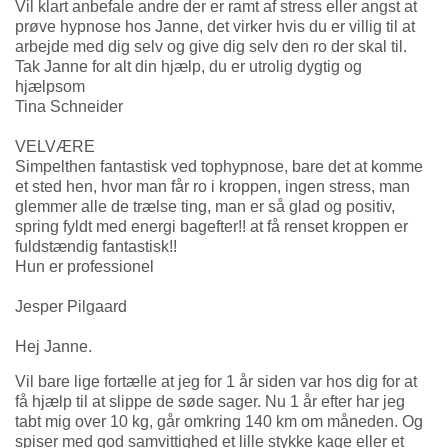
Vil klart anbefale andre der er ramt af stress eller angst at
prøve hypnose hos Janne, det virker hvis du er villig til at
arbejde med dig selv og give dig selv den ro der skal til.
Tak Janne for alt din hjælp, du er utrolig dygtig og
hjælpsom
Tina Schneider
VELVÆRE
Simpelthen
fantastisk
ved tophypnose
, bare det at komme
et sted hen, hvor man får ro i kroppen, ingen stress, man
glemmer alle de trælse ting, man er så glad og positiv,
spring fyldt med energi bagefter!! at få renset kroppen er
fuldstændi
g fantastisk
!!
Hun er profession
el
Jesper Pilgaard
Hej Janne.
Vil bare lige fortælle at jeg for 1 år siden var hos dig for at
få hjælp til at slippe de søde sager. Nu 1 år efter har jeg
tabt mig over 10 kg, går omkring 140 km om måneden. Og
spiser med god samvittighed et lille stykke kage eller et