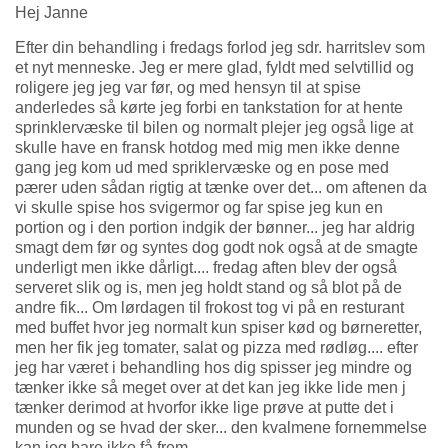
Hej Janne
Efter din behandling i fredags forlod jeg sdr. harritslev som
et nyt menneske. Jeg er mere glad, fyldt med selvtillid og
roligere jeg jeg var før, og med hensyn til at spise
anderledes så kørte jeg forbi en tankstation for at hente
sprinklervæske til bilen og normalt plejer jeg også lige at
skulle have en fransk hotdog med mig men ikke denne
gang jeg kom ud med spriklervæske og en pose med
pærer uden sådan rigtig at tænke over det... om aftenen da
vi skulle spise hos svigermor og far spise jeg kun en
portion og i den portion indgik der bønner... jeg har aldrig
smagt dem før og syntes dog godt nok også at de smagte
underligt men ikke dårligt.... fredag aften blev der også
serveret slik og is, men jeg holdt stand og så blot på de
andre fik... Om lørdagen til frokost tog vi på en resturant
med buffet hvor jeg normalt kun spiser kød og børneretter,
men her fik jeg tomater, salat og pizza med rødløg.... efter
jeg har været i behandling hos dig spisser jeg mindre og
tænker ikke så meget over at det kan jeg ikke lide men j
tænker derimod at hvorfor ikke lige prøve at putte det i
munden og se hvad der sker... den kvalmene fornemmelse
kan jeg bare ikke få frem...