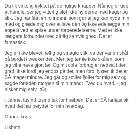
Du fik virkelig trykket på de rigtige knapper. Når jeg er ude
at handle, ser jeg vitterlig slet ikke hylderne med kager og
slik. Jeg har fået en ro indeni, som gør at jeg kan nyde min
mad og glæde mig over at lave den og ikke ødelægge min
appetit ved at spise under forberedelserne. Mad er ikke
længere forbundet med dårlig samvittighed. Det er
fantastisk.
Jeg er ikke blevet hellig og smagte slik, da der var en skål
på bordet i weekenden. Men jeg tømte ikke skålen, som
jeg ville have gjort før. Og mit cola forbrug er nedsat i den
grad, ikke fordi jeg er obs på det, men fordi lysten til det er
SÅ meget mindre. Jeg går og smiler fjollet for mig selv og
sagde forleden morgen til min mand: "Ved du hvad, - jeg
elsker mig selv" :O)
- Janne, tusind tusind tak for hjælpen. Det er SÅ fantastisk,
hvad det har betydet for min hverdag.
Mange knus
Lisbeth