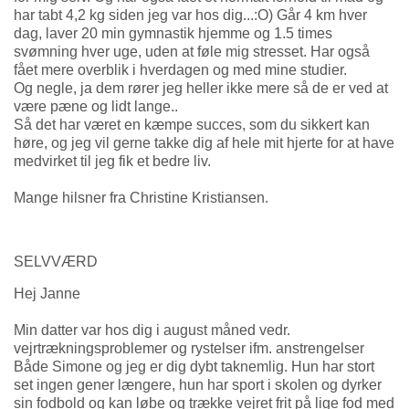
har tabt 4,2 kg siden jeg var hos dig...:O) Går 4 km hver
dag, laver 20 min gymnastik hjemme og 1.5 times
svømning hver uge, uden at føle mig stresset. Har også
fået mere overblik i hverdagen og med mine studier.
Og negle, ja dem rører jeg heller ikke mere så de er ved at
være pæne og lidt lange..
Så det har været en kæmpe succes, som du sikkert kan
høre, og jeg vil gerne takke dig af hele mit hjerte for at have
medvirket til jeg fik et bedre liv.
Mange hilsner fra Christine Kristiansen.
SELVVÆRD
Hej Janne
Min datter var hos dig i august måned vedr.
vejrtrækningsproblemer og rystelser ifm. anstrengelser
Både Simone og jeg er dig dybt taknemlig. Hun har stort
set ingen gener længere, hun har sport i skolen og dyrker
sin fodbold og kan løbe og trække vejret frit på lige fod med