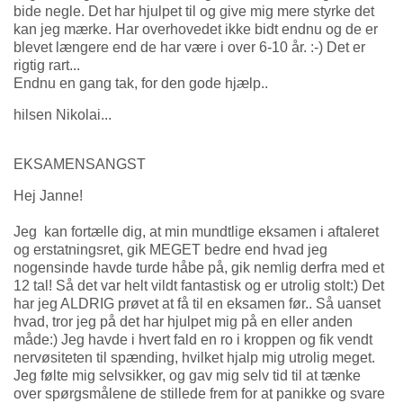
bide negle. Det har hjulpet til og give mig mere styrke det
kan jeg mærke. Har overhovedet ikke bidt endnu og de er
blevet længere end de har være i over 6-10 år. :-) Det er
rigtig rart...
Endnu en gang tak, for den gode hjælp..
hilsen Nikolai...
EKSAMENSANGST
Hej Janne!
Jeg kan fortælle dig, at min mundtlige eksamen i aftaleret
og erstatningsret, gik MEGET bedre end hvad jeg
nogensinde havde turde håbe på, gik nemlig derfra med et
12 tal! Så det var helt vildt fantastisk og er utrolig stolt:) Det
har jeg ALDRIG prøvet at få til en eksamen før.. Så uanset
hvad, tror jeg på det har hjulpet mig på en eller anden
måde:) Jeg havde i hvert fald en ro i kroppen og fik vendt
nervøsiteten til spænding, hvilket hjalp mig utrolig meget.
Jeg følte mig selvsikker, og gav mig selv tid til at tænke
over spørgsmålene de stillede frem for at panikke og svare