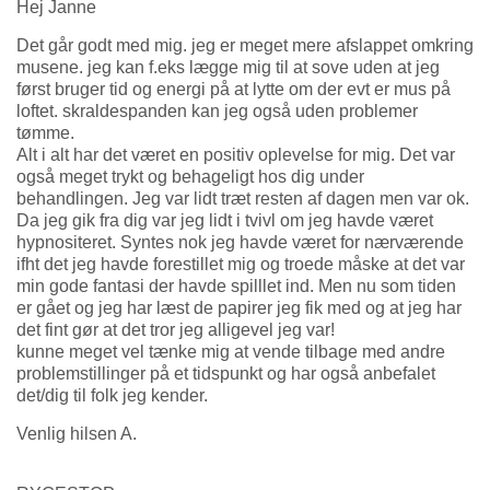
Hej Janne
Det går godt med mig. jeg er meget mere afslappet omkring
musene. jeg kan f.eks lægge mig til at sove uden at jeg
først bruger tid og energi på at lytte om der evt er mus på
loftet. skraldespanden kan jeg også uden problemer
tømme.
Alt i alt har det været en positiv oplevelse for mig. Det var
også meget trykt og behageligt hos dig under
behandlingen. Jeg var lidt træt resten af dagen men var ok.
Da jeg gik fra dig var jeg lidt i tvivl om jeg havde været
hypnositeret. Syntes nok jeg havde været for nærværende
ifht det jeg havde forestillet mig og troede måske at det var
min gode fantasi der havde spilllet ind. Men nu som tiden
er gået og jeg har læst de papirer jeg fik med og at jeg har
det fint gør at det tror jeg alligevel jeg var!
kunne meget vel tænke mig at vende tilbage med andre
problemstillinger på et tidspunkt og har også anbefalet
det/dig til folk jeg kender.
Venlig hilsen A.