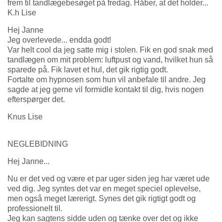
frem til tandlægebesøget på fredag. Håber, at det holder...
K.h Lise
Hej Janne
Jeg overlevede... endda godt!
Var helt cool da jeg satte mig i stolen. Fik en god snak med
tandlægen om mit problem: luftpust og vand, hvilket hun så
sparede på. Fik lavet et hul, det gik rigtig godt.
Fortalte om hypnosen som hun vil anbefale til andre. Jeg
sagde at jeg gerne vil formidle kontakt til dig, hvis nogen
efterspørger det.
Knus Lise
NEGLEBIDNING
Hej Janne...
Nu er det ved og være et par uger siden jeg har været ude
ved dig. Jeg syntes det var en meget speciel oplevelse,
men også meget lærerigt. Synes det gik rigtigt godt og
professionelt til.
Jeg kan sagtens sidde uden og tænke over det og ikke