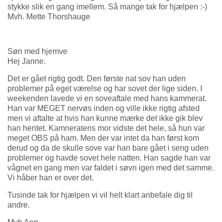
stykke slik en gang imellem. Så mange tak for hjælpen
:-)
Mvh. Mette Thorshauge
Søn med hjemve
Hej Janne.
Det er gået rigtig godt. Den første nat sov han uden
problemer på eget værelse og har sovet der lige siden. I
weekenden lavede vi en soveaftale med hans kammerat.
Han var MEGET nervøs inden og ville ikke rigtig afsted
men vi aftalte at hvis han kunne mærke det ikke gik blev
han hentet. Kamneratens mor vidste det hele, så hun var
meget OBS på ham. Men der var intet da han først kom
derud og da de skulle sove var han bare gået i seng uden
problemer og havde sovet hele natten. Han sagde han var
vågnet en gang men var faldet i søvn igen med det samme.
Vi håber han er over det.
Tusinde tak for hjælpen vi vil helt klart anbefale dig til
andre.