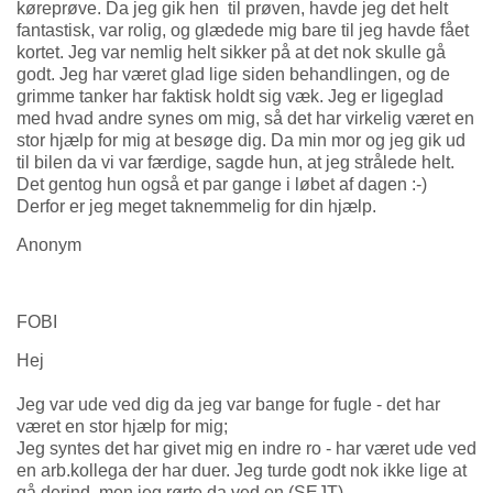
køreprøve. Da jeg gik hen til prøven, havde jeg det helt
fantastisk, var rolig, og glædede mig bare til jeg havde fået
kortet. Jeg var nemlig helt sikker på at det nok skulle gå
godt. Jeg har været glad lige siden behandlingen, og de
grimme tanker har faktisk holdt sig væk. Jeg er ligeglad
med hvad andre synes om mig, så det har virkelig været en
stor hjælp for mig at besøge dig. Da min mor og jeg gik ud
til bilen da vi var færdige, sagde hun, at jeg strålede helt.
Det gentog hun også et par gange i løbet af dagen :-)
Derfor er jeg meget taknemmelig for din hjælp.
Anonym
FOBI
Hej
Jeg var ude ved dig da jeg var bange for fugle - det har
været en stor hjælp for mig;
Jeg syntes det har givet mig en indre ro - har været ude ved
en arb.kollega der har duer. Jeg turde godt nok ikke lige at
gå derind, men jeg rørte da ved en (SEJT).