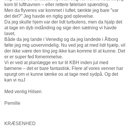
kom til lufthavnen – eller rettere følelsen spænding.
Men da flyveres var kommet i luftet, tænkte jeg bare ”var
det det?” Jeg havde en rigtig god oplevelse.
Da jeg skulle hjem var der lidt turbulens, men da hjalp det
at tage en dyb indånding og sige den sætning vi havde
lavet.
Både da jeg lande i Venedig og da jeg landede i Ålborg
følte jeg mig uovervindelig. Nu ved jeg at med lidt hjælp, vil
der ikke være den ting jeg ikke kan komme til at kunne. Det
er er super fed fornemmelse.
Vi er ved at planlægge en tur til KBH inden jul med
børnene – det er bare fantastisk. Flere af vores venner har
spurgt om vi kunne tænke os at tage med sydpå. Og det
kan vi nuJ
Med venlig Hilsen
Pernille
KRÆSENHED