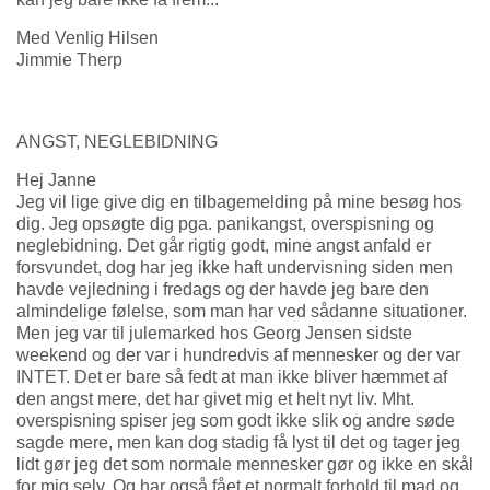
Med Venlig Hilsen
Jimmie Therp
ANGST, NEGLEBIDNING
Hej Janne
Jeg vil lige give dig en tilbagemelding på mine besøg hos
dig. Jeg opsøgte dig pga. panikangst, overspisning og
neglebidning. Det går rigtig godt, mine angst anfald er
forsvundet, dog har jeg ikke haft undervisning siden men
havde vejledning i fredags og der havde jeg bare den
almindelige følelse, som man har ved sådanne situationer.
Men jeg var til julemarked hos Georg Jensen sidste
weekend og der var i hundredvis af mennesker og der var
INTET. Det er bare så fedt at man ikke bliver hæmmet af
den angst mere, det har givet mig et helt nyt liv. Mht.
overspisning spiser jeg som godt ikke slik og andre søde
sagde mere, men kan dog stadig få lyst til det og tager jeg
lidt gør jeg det som normale mennesker gør og ikke en skål
for mig selv. Og har også fået et normalt forhold til mad og