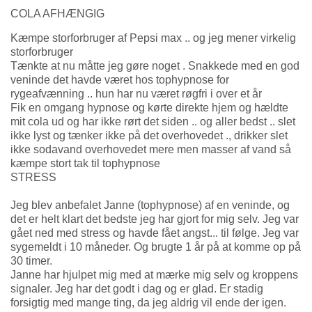
COLA AFHÆNGIG
Kæmpe storforbruger af Pepsi max .. og jeg mener virkelig
storforbruger
Tænkte at nu måtte jeg gøre noget . Snakkede med en god
veninde det havde været hos tophypnose for
rygeafvænning .. hun har nu været røgfri i over et år
Fik en omgang hypnose og kørte direkte hjem og hældte
mit cola ud og har ikke rørt det siden .. og aller bedst .. slet
ikke lyst og tænker ikke på det overhovedet ., drikker slet
ikke sodavand overhovedet mere men masser af vand så
kæmpe stort tak til tophypnose
STRESS
Jeg blev anbefalet Janne (tophypnos
e) af en veninde, og
det er helt klart det bedste jeg har gjort for mig selv. Jeg var
gået ned med stress og havde fået angst... til følge. Jeg var
sygemeldt i 10 måneder. Og brugte 1 år på at komme op på
30 timer.
Janne har hjulpet mig med at mærke mig selv og kroppens
signaler. Jeg har det godt i dag og er glad. Er stadig
forsigtig med mange ting, da jeg aldrig vil ende der igen.