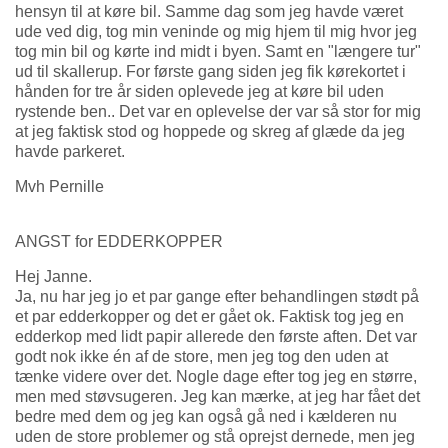
hensyn til at køre bil. Samme dag som jeg havde været
ude ved dig, tog min veninde og mig hjem til mig hvor jeg
tog min bil og kørte ind midt i byen. Samt en "længere tur"
ud til skallerup. For første gang siden jeg fik kørekortet i
hånden for tre år siden oplevede jeg at køre bil uden
rystende ben.. Det var en oplevelse der var så stor for mig
at jeg faktisk stod og hoppede og skreg af glæde da jeg
havde parkeret.
Mvh Pernille
ANGST for EDDERKOPPER
Hej Janne.
Ja, nu har jeg jo et par gange efter behandlingen stødt på
et par edderkopper og det er gået ok. Faktisk tog jeg en
edderkop med lidt papir allerede den første aften. Det var
godt nok ikke én af de store, men jeg tog den uden at
tænke videre over det. Nogle dage efter tog jeg en større,
men med støvsugeren. Jeg kan mærke, at jeg har fået det
bedre med dem og jeg kan også gå ned i kælderen nu
uden de store problemer og stå oprejst dernede, men jeg