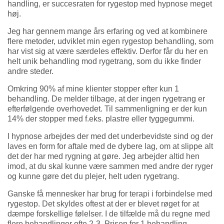
handling, er succesraten for rygestop med hypnose meget
høj.
Jeg har gennem mange års erfaring og ved at kombinere
flere metoder, udviklet min egen rygestop behandling, som
har vist sig at være særdeles effektiv. Derfor får du her en
helt unik behandling mod rygetrang, som du ikke finder
andre steder.
Omkring 90% af mine klienter stopper efter kun 1
behandling. De melder tilbage, at der ingen rygetrang er
efterfølgende overhovedet. Til sammenligning er der kun
14% der stopper med f.eks. plastre eller tyggegummi.
I hypnose arbejdes der med det underbevidste sind og der
laves en form for aftale med de dybere lag, om at slippe alt
det der har med rygning at gøre. Jeg arbejder altid hen
imod, at du skal kunne være sammen med andre der ryger
og kunne gøre det du plejer, helt uden rygetrang.
Ganske få mennesker har brug for terapi i forbindelse med
rygestop. Det skyldes oftest at der er blevet røget for at
dæmpe forskellige følelser. I de tilfælde må du regne med
flere behandlinger ofte 2-3. Prisen for 1.behandling