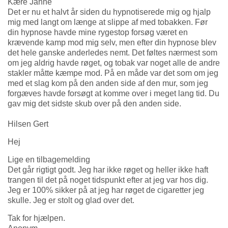
Kære Janne
Det er nu et halvt år siden du hypnotiserede mig og hjalp
mig med langt om længe at slippe af med tobakken. Før
din hypnose havde mine rygestop forsøg været en
krævende kamp mod mig selv, men efter din hypnose blev
det hele ganske anderledes nemt. Det føltes nærmest som
om jeg aldrig havde røget, og tobak var noget alle de andre
stakler måtte kæmpe mod. På en måde var det som om jeg
med et slag kom på den anden side af den mur, som jeg
forgæves havde forsøgt at komme over i meget lang tid. Du
gav mig det sidste skub over på den anden side.
Hilsen Gert
Hej
Lige en tilbagemelding
Det går rigtigt godt. Jeg har ikke røget og heller ikke haft
trangen til det på noget tidspunkt efter at jeg var hos dig.
Jeg er 100% sikker på at jeg har røget de cigaretter jeg
skulle. Jeg er stolt og glad over det.
Tak for hjælpen.