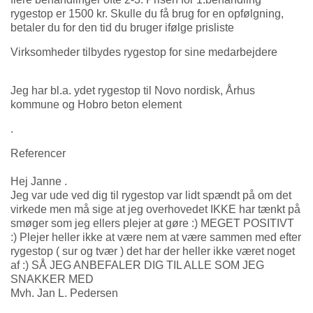
rygestop er 1500 kr. Skulle du få brug for en opfølgning,
betaler du for den tid du bruger ifølge prisliste
Virksomheder tilbydes rygestop for sine medarbejdere
Jeg har bl.a. ydet rygestop til Novo nordisk, Århus
kommune og Hobro beton element
.
Referencer
Hej Janne .
Jeg var ude ved dig til rygestop var lidt spændt på om det
virkede men må sige at jeg overhovedet IKKE har tænkt på
smøger som jeg ellers plejer at gøre :) MEGET POSITIVT
:) Plejer heller ikke at være nem at være sammen med efter
rygestop ( sur og tvær ) det har der heller ikke været noget
af :) SÅ JEG ANBEFALER DIG TIL ALLE SOM JEG
SNAKKER MED
Mvh. Jan L. Pedersen